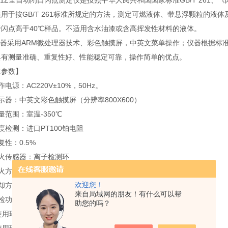
261Z全自动闭口闪点测定仪是按照中华人民共和国国家标准GB/T 261
用于按GB/T 261标准所规定的方法，测定可燃液体、带悬浮颗粒的
于闪点高于40℃样品。不适用含水油漆或含高挥发性材料的液体。
器采用ARM微处理器技术、彩色触摸屏，中英文菜单操作；仪器根据标
具有测量准确、重复性好、性能稳定可靠，操作简单的优点。
术参数】
作电源：AC220V±10%，50Hz。
示器：中英文彩色触摸屏（分辨率800X600）
量范围：室温-350℃
度检测：进口PT100铂电阻
复性：0.5%
闪火传感器：离子检测环
点火方式：电点火
欢迎您！
冷却方式：强制风冷
来自局域网的朋友！有什么可以帮
自检功能：测试头、点火器、打印等
助您的吗？
使用环境温度：室温-40℃