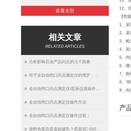
11、
12、
查看全部
【性
1、采
2、
相关文章
3、
RELATED ARTICLES
4、
5、
分析影响石油产品闪点的几个因素
6、
7、
对于全自动闭口闪点测定仪的维护，以下是一些建议：
8、*
全自动闭口闪点测定仪/思辰仪器操作规程
9、内
全自动闭口闪点测定仪操作方法
产
全自动闭口闪点测定仪操作过程；
涂料色浆总是返粗破乳？思辰SC-500A plus用“智能PID”锁住品质