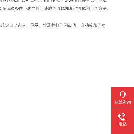
、《闪点的测定 宾斯基-马丁闭口杯法》所规定的要求设计制造
液体及在试验条件下表面趋于成膜的液体和其他液体闪点的方法。
准规定自动点火、显示、检测并打印闪点值、自动冷却等功
在线咨询
电话