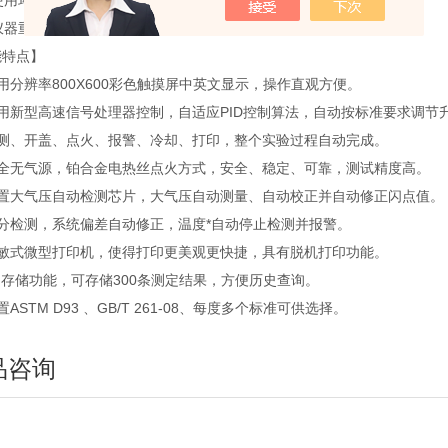
使用环境湿度：≤85%
仪器重量：18kg
能特点】
用分辨率800X600彩色触摸屏中英文显示，操作直观方便。
采用新型高速信号处理器控制，自适应PID控制算法，自动按标准要求调节
检测、开盖、点火、报警、冷却、打印，整个实验过程自动完成。
安全无气源，铂合金电热丝点火方式，安全、稳定、可靠，测试精度高。
内置大气压自动检测芯片，大气压自动测量、自动校正并自动修正闪点值。
微分检测，系统偏差自动修正，温度*自动停止检测并报警。
热敏式微型打印机，使得打印更美观更快捷，具有脱机打印功能。
的存储功能，可存储300条测定结果，方便历史查询。
置ASTM D93 、GB/T 261-08、每度多个标准可供选择。
品咨询