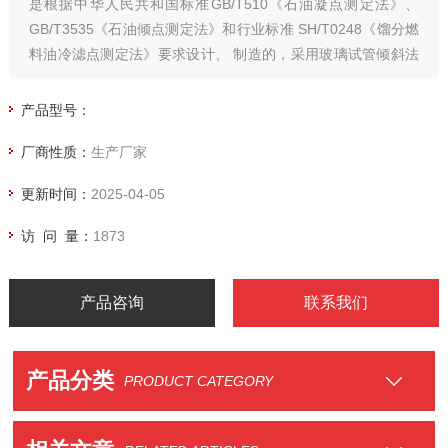
是根据中华人民共和国标准GB/T510《石油凝点测定法》、
GB/T3535《石油倾点测定法》和行业标准 SH/T0248《馏分燃
料油冷滤点测定法》要求设计、 制造的，采用玻璃试管倾斜法
及光电法，自动测定轻柴油、变压器油、润滑油等石油产品倾
点、凝点、冷滤点
产品型号：
厂商性质：
生产厂家
更新时间：
2025-04-05
访 问 量：
1873
产品咨询
联系我们
产品分类
PRODUCT CATEGORY