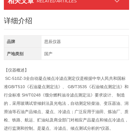
相关文章
RELATED ARTICLES
详细介绍
品牌
思辰仪器
产地类别
国产
【仪器概述】
SC-510Z-3全自动凝点倾点冷滤点测定仪是根据中华人民共和国标
准GB/T510《石油凝点测定法》、 GB/T3535《石油倾点测定法》和
行业标准 SH/T0248《馏分燃料油冷滤点测定法》要求设计、 制造
的，采用玻璃试管倾斜法及光电法，自动测定轻柴油、变压器油、润
滑油等石油产品倾点、凝点、冷滤点；广泛应用于油田、炼油厂、质
检、铁路、航运、贮油站及商业部门对相应产品凝点和倾点冷滤点，
进行监测和控制。是凝点、冷滤点、倾点测试分析的*仪器。