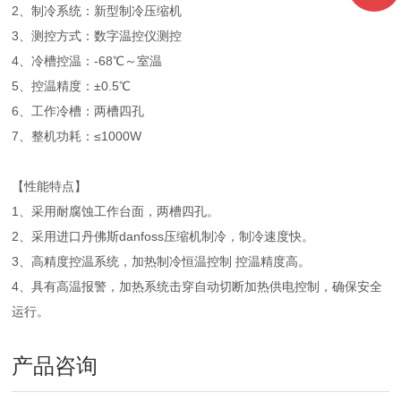
2、制冷系统：新型制冷压缩机
3、测控方式：数字温控仪测控
4、冷槽控温：-68℃～室温
5、控温精度：±0.5℃
6、工作冷槽：两槽四孔
7、整机功耗：≤1000W
【性能特点】
1、采用耐腐蚀工作台面，两槽四孔。
2、采用进口丹佛斯danfoss压缩机制冷，制冷速度快。
3、高精度控温系统，加热制冷恒温控制 控温精度高。
4、具有高温报警，加热系统击穿自动切断加热供电控制，确保安全
运行。
产品咨询