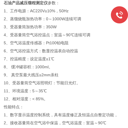
石油产品减压馏程测定仪
参数：
1、工作电源：AC220V±10%，50Hz
2、蒸馏烧瓶加热功率：0～1000W连续可调
3、受器量筒加热功率：350W
4、受器量筒空气浴控温点：室温～90℃连续可调
5、空气浴温度传感器：Pt100铂电阻
6、空气浴控温方式：数显控温表自动控温
7、控温精度：设定温度±1℃
8、 缓冲罐容积：1000ml。
9、 真空泵最大残压≤2mm汞柱
10、受器量筒空气浴照明灯：节能日光灯。
11、环境温度：5～35℃
12、相对湿度：< 85%。
性能特点：
1、数字显示温度控制系统，具有温度修正及恒温点自整定功能，
2、接收器量筒在空气浴中保温，空气浴温度：室温～90℃