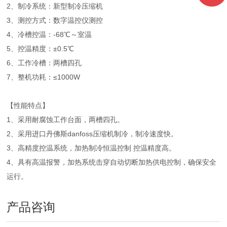
2、制冷系统：新型制冷压缩机
3、测控方式：数字温控仪测控
4、冷槽控温：-68℃～室温
5、控温精度：±0.5℃
6、工作冷槽：两槽四孔
7、整机功耗：≤1000W
【性能特点】
1、采用耐腐蚀工作台面，两槽四孔。
2、采用进口丹佛斯danfoss压缩机制冷，制冷速度快。
3、高精度控温系统，加热制冷恒温控制 控温精度高。
4、具有高温报警，加热系统击穿自动切断加热供电控制，确保安全
运行。
产品咨询