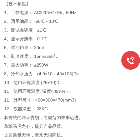
【技术参数】
1、工作电源： AC220V±10%，50Hz
2、适用油品： -60℃～10℃
3、测试准确度：±1℃
4、显示分辨率：0.1℃
5、试油用量： 20ml
6、制冷速度： 15min≥50℃
7、最大功耗： ≤250W
8、冷却水压力：(4.9×10～49×105)Pa
10、使用环境温度:(25±10)℃
11、使用环境温度: 湿度<85%RH。
11、外型尺寸：460×360×470(mm3)
12、仪器净重： 28KG
和传统的昨天告别，向规范的未来迈进。
革除马虎之心，提升产品品质。
走进质量天地，带来无限商机。