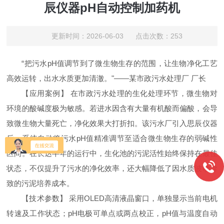
辰仪器pH自动控制加药机
更新时间：2026-06-03 点击次数：253
“把污水pH值调节到了微生物生存的范围，让生物净化工艺
高效运转，出水水质更加清澈。"——某市政污水处理厂 厂长
【应用案例】 在市政污水处理的生化处理环节，微生物对
环境的酸碱度极为敏感。若进水因含有大量有机酸而偏酸，会导
致微生物大量死亡，净化效果大打折扣。该污水厂引入思辰仪器
后，系统自动将污水pH值精准调节至适合微生物生存的弱碱性
区间。在长达半年的运行中，生化池的污泥活性始终保持在最佳
状态，不仅提升了污水的净化效率，还大幅降低了因水质波动导
致的污泥培养成本。
【技术参数】 采用OLED高清液晶窗口，单独显示当前电机
转速及工作状态；pH电极可单点或两点校正，pH值与温度自动