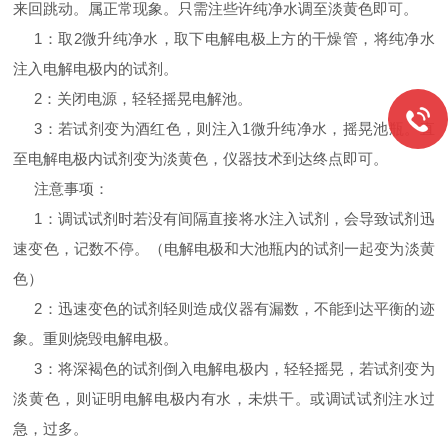
来回跳动。属正常现象。只需注些许纯净水调至淡黄色即可。
1
：取
2
微升纯净水，取下电解电极上方的干燥管，将纯净水
注入电解电极内的试剂。
2
：关闭电源，轻轻摇晃电解池。
3
：若试剂变为酒红色，则注入
1
微升纯净水，摇晃池瓶。直
至电解电极内试剂变为淡黄色，仪器技术到达终点即可。
注意事项：
1
：调试试剂时若没有间隔直接将水注入试剂，会导致试剂迅
速变色，记数不停。（电解电极和大池瓶内的试剂一起变为淡黄
色）
2
：迅速变色的试剂轻则造成仪器有漏数，不能到达平衡的迹
象。重则烧毁电解电极。
3
：将深褐色的试剂倒入电解电极内，轻轻摇晃，若试剂变为
淡黄色，则证明电解电极内有水，未烘干。或调试试剂注水过
急，过多。