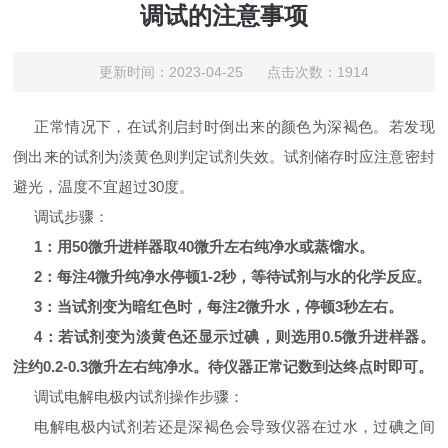
调试的注意事项
更新时间：2023-04-25 点击次数：1914
正常情况下，在试剂启封时倒出来的颜色为深褐色。若发现
倒出来的试剂为淡黄色则判定试剂失效。
试剂储存时应注意密封
避光，温度不宜超过
30
度。
调试步骤：
1
：用
50
微升进样器取
40
微升左右纯净水或蒸馏水。
2
：每注
4
微升纯净水停顿
1-2
秒，等待试剂与水的化学反应。
3
：当试剂变为暗红色时，每注
2
微升水，停顿
3
秒左右。
4
：若试剂变为淡黄色还显示过碘，则选用
0.5
微升进样器。
注约
0.2-0.3
微升左右纯净水。待仪器正常记数到达终点时即可。
调试电解电极内试剂操作步骤：
电解电极内试剂若还是深褐色会导致仪器在过水，过碘之间