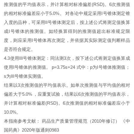
推测值的平均值表示，并计算相对标准偏差(RSD)。6次推测值
的相对标准偏差应小于5.0%。
对各论中规定采用
I号锥体测定锥
入度的品种，可采用II号锥体测定后，按上述公式将测定值换算
成I号锥体的推测值。如经换算得到的推测值超出标准规定限
度，则应采用I号锥体再次测定，并依据其实际测定值判断样品
是否符合规定。
4.3使用III号锥体测定：同法测3次，按下述公式将测定值换算成
使用I号锥体的推测值。 p=3.75s+24 式中：p为I号锥体推测值；
s为III号锥体实测值。
结果以
3次推测值的平均值表示。如单次推测值与平均值的相对
偏差大于5.0% ，应重复试验，结果以6次推测值的平均值表示，
并计算相对标准偏差(RSD)。6次推测值的相对标准偏差应小于
10.0%。
本指南
参考文献：
药品生产质量管理规范（
2010年修订）
《中
国药典》
2020年版通则0983