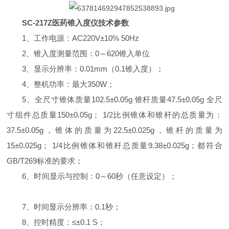
SC-217Z医药锥入度仪技术参数
1、工作电源：AC220V±10% 50Hz
2、锥入度测量范围：0～620锥入单位
3、显示分辨率：0.01mm（0.1锥入度）；
4、整机功率：最大350W；
5、全尺寸锥体质量102.5±0.05g 锥杆质量47.5±0.05g
全尺
寸组件总质量
150±0.05g；
1/2比例锥体和锥杆的总质量为：
37.5±0.05g，锥体的质量为22.5±0.025g，锥杆的质量为
15±0.025g
；
1/4比例锥体和锥杆总质量9.38±0.025g
；
都
符合
GB/T269标准的要求；
6、时间显示与控制：0～60秒（任意设定）；
7、时间显示分辨率：0.1秒；
8、控时精度：≤±0.1 S；