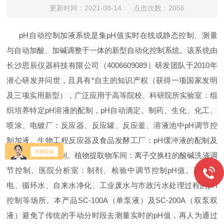
更新时间：2021-08-14 点击次数：2056
pH自动控制加液系统是集pH值实时在线或静态控制、测量
与自动加酸、加碱调整于一体的新型自动化控制
系统。该系统由
长沙思辰仪器科技有限公司
（
4006609089
）
研发团队于
2010年
潜心研发并问世，且具有*自主的知识产权（获得一项国家发明
及三项实用新型），
广泛应用于高等院校、科研院所实验室：组
织培养特定
pH溶液的配制，pH自动滴定。制药、生化、化工、
喷涂、电镀厂：反应器、反应罐、反应釜、溶液池中pH调节控
制加液。生物工程反应器及食品发酵工厂：pH缓冲液的配制及
培养过程调节控制。植物提取物车间：离子交换柱的酸碱洗涤调
节控制。医院分析室：制剂、检验中调节控制pH值。环保发
电、循环水、自来水净化、工业废水与市政污水处理过程的pH
控制等场所。
本产品
SC-100A（单泵液）及SC-200A（双泵双
液）
避免了传统的手动分时段去测量实时的
pH
值，再人为通过