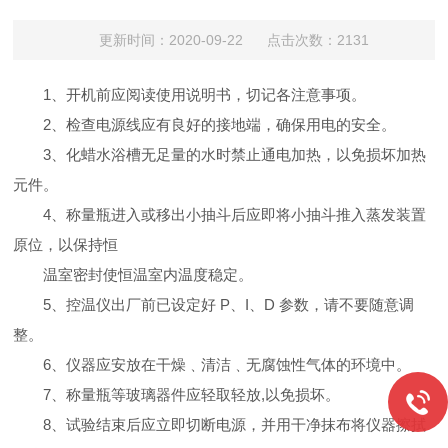
更新时间：2020-09-22 点击次数：2131
1
、开机前应阅读使用说明书，切记各注意事项。
2
、检查电源线应有良好的接地端，确保用电的安全。
3
、化蜡水浴槽无足量的水时禁止通电加热，以免损坏加热
元件。
4
、称量瓶进入或移出小抽斗后应即将小抽斗推入蒸发装置
原位，以保持恒
温室密封使恒温室内温度稳定。
5
、控温仪出厂前已设定好 P、I、D 参数，请不要随意调
整。
6
、仪器应安放在干燥﹑清洁﹑无腐蚀性气体的环境中。
7
、称量瓶等玻璃器件应轻取轻放,以免损坏。
8
、试验结束后应立即切断电源，并用干净抹布将仪器擦拭