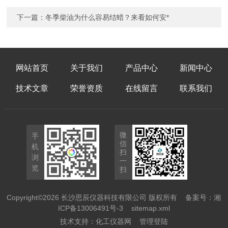
下一篇：
冬季柴油为什么容易结蜡？来看如何安*
网站首页
关于我们
产品中心
新闻中心
技术文章
荣誉资质
在线留言
联系我们
微
手
信
机
扫
浏
一
览
扫
Copyright©2026 长沙思辰仪器科技有限公司 版权所有
备案号：湘
ICP备13006491号-3
sitemap.xml
技术支持：
化工仪器网
管理登陆